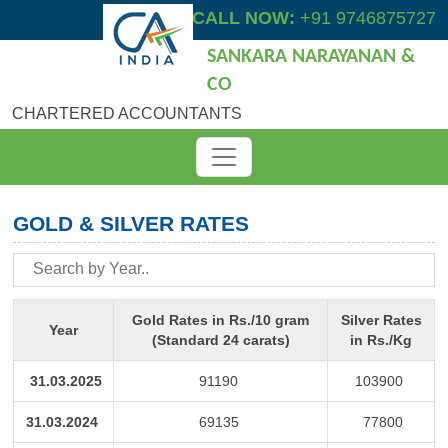
CALL NOW:
+91 9746875727
SANKARA NARAYANAN &
CO
CHARTERED ACCOUNTANTS
GOLD & SILVER RATES
Gold Rates in Rs./10 gram
Silver Rates
Year
(Standard 24 carats)
in Rs./Kg
31.03.2025
91190
103900
31.03.2024
69135
77800